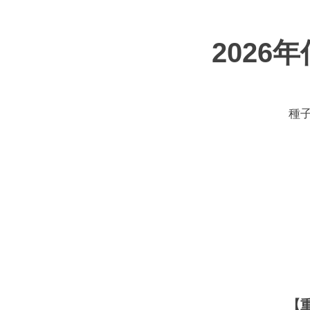
​202
​
【