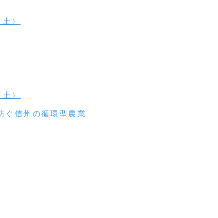
（土）
（土）
紡ぐ信州の循環型農業