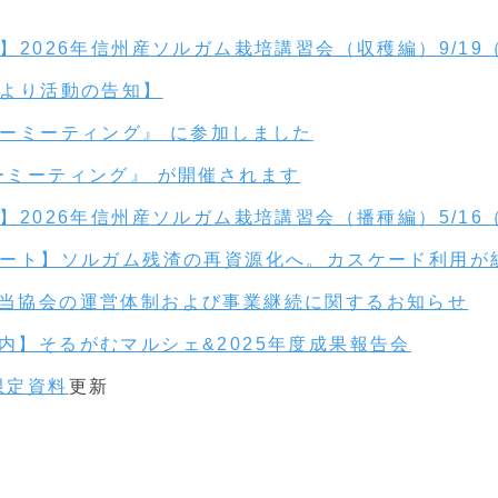
】2026年信州産ソルガム栽培講習会（収穫編）9/19
より活動の告知】
ーミーティング』 に参加しました
ーミーティング』 が開催されます
】2026年信州産ソルガム栽培講習会（播種編）5/16
ート】ソルガム残渣の再資源化へ。カスケード利用が
当協会の運営体制および事業継続に関するお知らせ
内】そるがむマルシェ&2025年度成果報告会
限定資料
更新