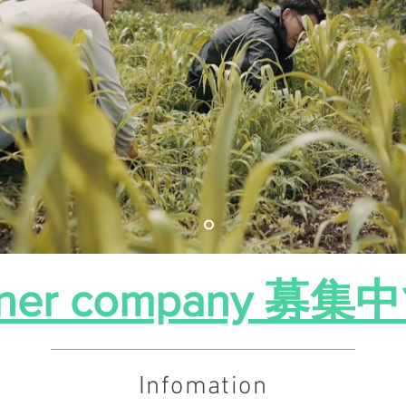
tner company 募
Infomation