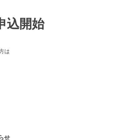
望申込開始
方は
らせ