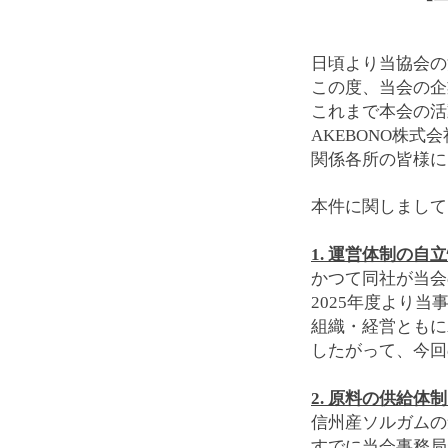
日頃より当協会の
この度、当会の企
これまで本会の活
AKEBONO株
関係各所の皆様に
本件に関しまして
1. 運営体制の自
かつて同社が当会
2025年度より
組織・経営ともに
したがって、今回
2. 原料の供給体
信州産ソルガムの
すでに当会事務局