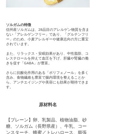
ソルガムの特徴
信州産ソルガムは、28品目のアレルゲン物質を含ま
ない「アレルゲンフリー」であり、「グルテンフリ
ー」のため、小麦アレルギーや健康志向の方に重宝
されています。
また、リラックス・安眠効果があり、中性脂肪、コ
レステロールを抑えて血圧を下げ、肝臓や腎臓の働
きを促す「GABA」が豊富。
さらに抗酸化作用のある「ポリフェノール」を多く
含み、食物繊維も豊富で腸内環境を整えることか
ら、アンチエイジングや美容にも効果が期待できま
す。
原材料名
【プレーン】卵、乳製品、植物油脂、砂
糖、ソルガム（長野県産）、牛乳、コー
ンスターチ、蜂蜜／トレハロース、膨張