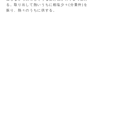
る。取り出して熱いうちに粗塩少々(分量外)を
振り、熱々のうちに供する。
＊とうもろこしの代わりに枝豆(正味80g)や5ミ
リ角に切ったパプリカ1/4個を使っても 彩り豊
かで美味しいです。
＊子どものおやつにはそのまま、大人のおつま
みには揚げたてにパルミジャーノチーズ を擦
りおろしても！キリッと冷えた白ワインにピッ
タリの夏のおつまみになります。
信州産ソルガム普及協会
〒380-0928
長野県長野市若里1-18-1 長野県創業支
援センター研究開発室5内
MAIL：
sorghum.nagano@gmail.com
​プライバシーポリシー
利用規約