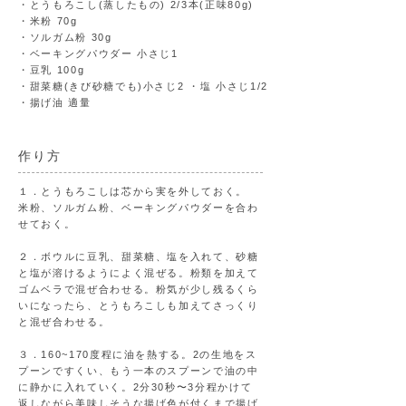
・とうもろこし(蒸したもの) 2/3本(正味80g)
・米粉 70g
・ソルガム粉 30g
・ベーキングパウダー 小さじ1
・豆乳 100g
・甜菜糖(きび砂糖でも)小さじ2 ・塩 小さじ1/2
・揚げ油 適量
​作り方
１．とうもろこしは芯から実を外しておく。
米粉、ソルガム粉、ベーキングパウダーを合わ
せておく。
２．ボウルに豆乳、甜菜糖、塩を入れて、砂糖
と塩が溶けるようによく混ぜる。粉類を加えて
ゴムベラで混ぜ合わせる。粉気が少し残るくら
いになったら、とうもろこしも加えてさっくり
と混ぜ合わせる。
３．160~170度程に油を熱する。2の生地をス
プーンですくい、もう一本のスプーンで油の中
に静かに入れていく。2分30秒〜3分程かけて
返しながら美味しそうな揚げ色が付くまで揚げ