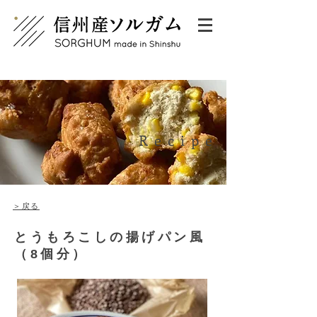
Recipe
＞戻る
​とうもろこしの揚げパン風
（8個分）