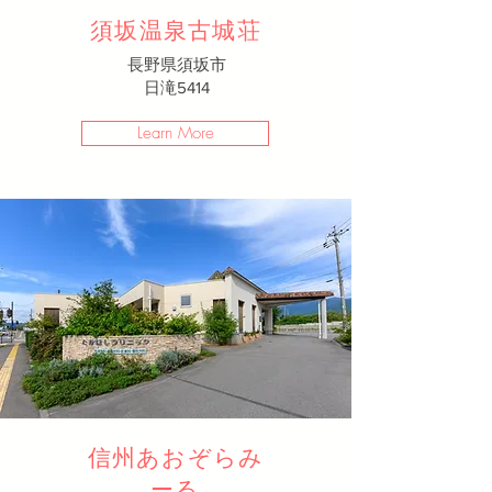
須坂温泉古城荘
長野県須坂市
日滝5414​
Learn More
信州あおぞらみ
ーる