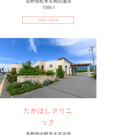
長野県松本市寿白瀬渕
7391-1​
Learn More
たかはしクリニ
ック
長野県中野市大字吉田