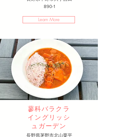
890-1​
Learn More
蓼科バラクラ
イングリッシ
ュガーデン
長野県茅野市北山栗平