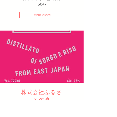
5047
Learn More
株式会社ふるさ
との森
長野県北佐久郡軽井沢町大字
発地517番地522