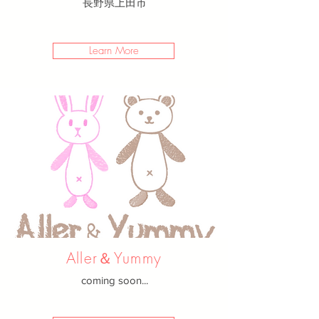
長野県上田市
Learn More
Aller＆Yummy
coming soon...