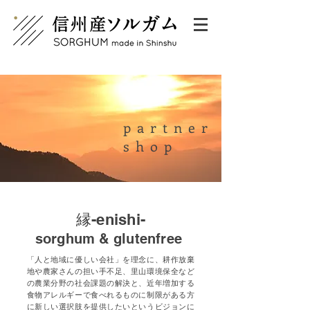
partner
shop
縁-enishi-
sorghum & glutenfree
「人と地域に優しい会社」を理念に、耕作放棄
地や農家さんの担い手不足、里山環境保全など
の農業分野の社会課題の解決と、近年増加する
食物アレルギーで食べれるものに制限がある方
に新しい選択肢を提供したいというビジョンに