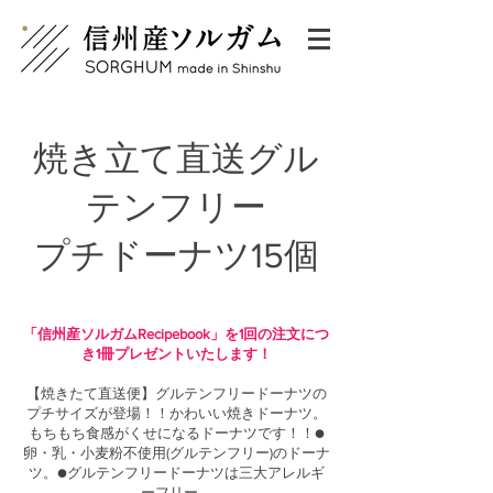
焼き立て直送グル
テンフリー
プチドーナツ15個
「信州産ソルガムRecipebook」を1回の注文につ
き1冊プレゼントいたします！
【焼きたて直送便】グルテンフリードーナツの
プチサイズが登場！！かわいい焼きドーナツ。
もちもち食感がくせになるドーナツです！！●
卵・乳・小麦粉不使用(グルテンフリー)のドーナ
ツ。●グルテンフリードーナツは三大アレルギ
ーフリー。