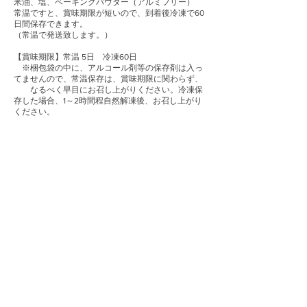
米油、塩、ベーキングパウダー（アルミフリー）
常温ですと、賞味期限が短いので、到着後冷凍で60
日間保存できます。
（常温で発送致します。）
【賞味期限】常温 5日 冷凍60日
※梱包袋の中に、アルコール剤等の保存剤は入っ
てませんので、常温保存は、賞味期限に関わらず、
なるべく早目にお召し上がりください。冷凍保
存した場合、1～2時間程自然解凍後、お召し上がり
ください。
ご購入はこちら