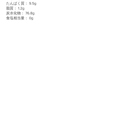
たんぱく質： 9.5g
脂質： 1.2g
炭水化物： 76.8g
食塩相当量： 0g
ご購入はこちら
信州産ソルガム普及協会
〒380-0928
長野県長野市若里1-18-1 長野県創業支
援センター研究開発室5内
MAIL：