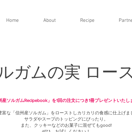
Home
About
Recipe
Partn
ルガムの実 ロー
州産ソルガムRecipebook」を1回の注文につき1冊プレゼントいたし
豊富な「信州産ソルガム」をローストしカリカリの食感に仕上げま
サラダやスープのトッピングにぴったり。
また、クッキーなどのお菓子に混ぜてもgood!
ぜひ、お試しください！