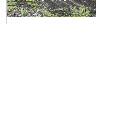
2024年5月14日
∙
1
分
2024年信州産ソルガム
栽培講習会in須坂市豊丘
【お知らせ📢】 信州産ソル
ガム 栽培講習会(播種編)
開催！ こんばんわ！ 長野
県ではGWが終わると信州
産ソルガムの 種まきの最適
時期となります🌾 ・ソルガ
ムの栽培をしてみたい！ ・
ソルガム気になってるけど
481
0
1
どうやって料理すれば良い
か わからない🧐...
もっと見る