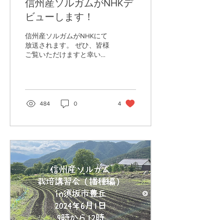
信州産ソルガムがNHKデ
ビューします！
信州産ソルガムがNHKにて
放送されます。 ぜひ、皆様
ご覧いただけますと幸いで
す！ －－－－－－－－－－
－－－－－－－－ 〜知るし
ん 信州を知るテレビ〜
【もぐしん 定期便】 日時
: 6月7日(金)夜 7時30〜(予
484
0
4
定) －－－－－－－－－－
－－－－－－－－－...